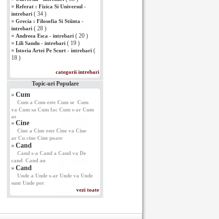
»
Referat : Fizica Si Universul -
( 34 )
intrebari
»
Grecia : Filosofia Si Stiinta -
( 28 )
intrebari
»
( 20 )
Andreea Esca - intrebari
»
( 19 )
Lili Sandu - intrebari
»
(
Istoria Artei Pe Scurt - intrebari
18 )
categorii intrebari
Topic-uri Populare
Cum
»
Cum a
Cum este
Cum se
Cum
va
Cum sa
Cum fac
Cum s-ar
Cum
as
Cine
»
Cine a
Cine este
Cine va
Cine
ar
Cu cine
Cine poate
Cand
»
Cand s-a
Cand a
Cand va
De
cand
Cand au
Cand
»
Unde a
Unde s-ar
Unde va
Unde
sunt
Unde pot
vezi toate