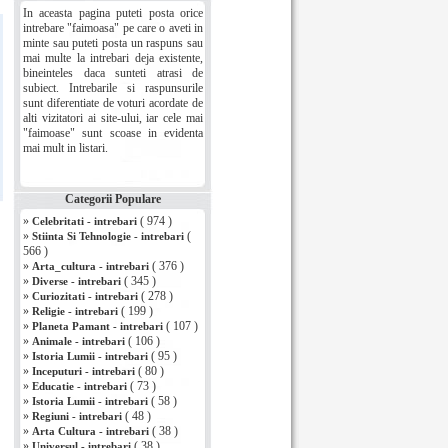
In aceasta pagina puteti posta orice
intrebare "faimoasa" pe care o aveti in
minte sau puteti posta un raspuns sau
mai multe la intrebari deja existente,
bineinteles daca sunteti atrasi de
subiect. Intrebarile si raspunsurile
sunt diferentiate de voturi acordate de
alti vizitatori ai site-ului, iar cele mai
"faimoase" sunt scoase in evidenta
mai mult in listari.
Categorii Populare
»
( 974 )
Celebritati - intrebari
»
(
Stiinta Si Tehnologie - intrebari
566 )
»
( 376 )
Arta_cultura - intrebari
»
( 345 )
Diverse - intrebari
»
( 278 )
Curiozitati - intrebari
»
( 199 )
Religie - intrebari
»
( 107 )
Planeta Pamant - intrebari
»
( 106 )
Animale - intrebari
»
( 95 )
Istoria Lumii - intrebari
»
( 80 )
Inceputuri - intrebari
»
( 73 )
Educatie - intrebari
»
( 58 )
Istoria Lumii - intrebari
»
( 48 )
Regiuni - intrebari
»
( 38 )
Arta Cultura - intrebari
»
( 38 )
Universul - intrebari