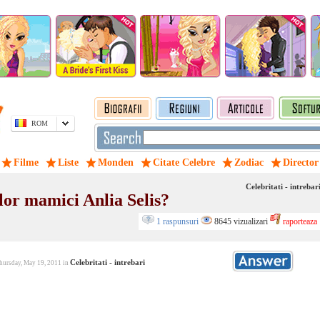
ROM
Filme
Liste
Monden
Citate Celebre
Zodiac
Director
Celebritati - intrebar
ilor mamici Anlia Selis?
1 raspunsuri
8645 vizualizari
raporteaza
Celebritati - intrebari
hursday, May 19, 2011 in