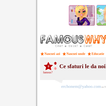
Nascuti azi
Nascuti unde
Educatie
Ce sfaturi le da no
0
famous?
erchonem@yahoo.com
on T