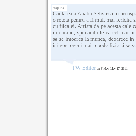
raspuns 1
Cantareata Analia Selis este o proasp
o reteta pentru a fi mult mai fericita 
cu fiica ei. Artista da pe acesta cale 
in curand, spunandu-le ca cel mai bin
sa se intoarca la munca, deoarece in 
isi vor reveni mai repede fizic si se v
FW Editor
on Friday, May 27, 2011