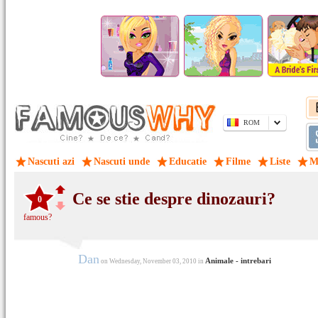
ROM
Nascuti azi
Nascuti unde
Educatie
Filme
Liste
M
Ce se stie despre dinozauri?
0
famous?
Dan
Animale - intrebari
on Wednesday, November 03, 2010 in