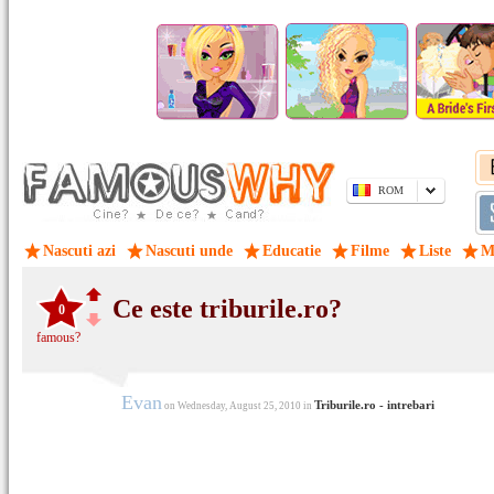
ROM
Nascuti azi
Nascuti unde
Educatie
Filme
Liste
M
Ce este triburile.ro?
0
famous?
Evan
Triburile.ro - intrebari
on Wednesday, August 25, 2010 in