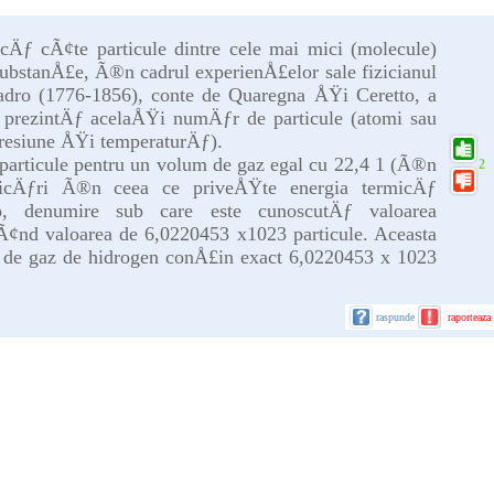
cÄƒ cÃ¢te particule dintre cele mai mici (molecule)
substanÅ£e, Ã®n cadrul experienÅ£elor sale fizicianul
adro (1776-1856), conte de Quaregna ÅŸi Ceretto, a
 prezintÄƒ acelaÅŸi numÄƒr de particule (atomi sau
resiune ÅŸi temperaturÄƒ).
articule pentru un volum de gaz egal cu 22,4 1 (Ã®n
2
ificÄƒri Ã®n ceea ce priveÅŸte energia termicÄƒ
ro, denumire sub care este cunoscutÄƒ valoarea
vÃ¢nd valoarea de 6,0220453 x1023 particule. Aceasta
e gaz de hidrogen conÅ£in exact 6,0220453 x 1023
raspunde
raporteaza