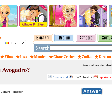
ROM
Filme
Liste
Monden
Citate Celebre
Zodiac
Director
Arta Cultura - intrebar
i Avogadro?
1 raspunsuri
10592 vizualizari
raporteaza
 Cultura - intrebari