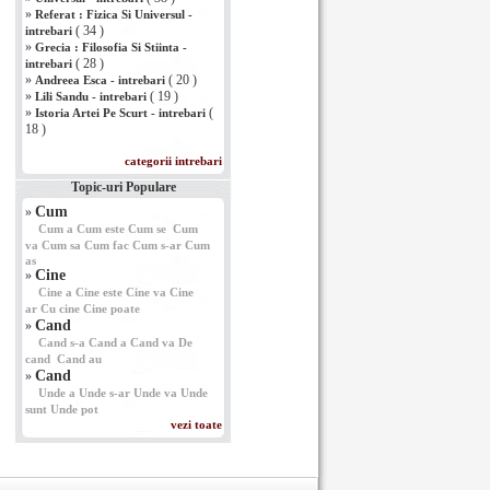
»
Referat : Fizica Si Universul -
( 34 )
intrebari
»
Grecia : Filosofia Si Stiinta -
( 28 )
intrebari
»
( 20 )
Andreea Esca - intrebari
»
( 19 )
Lili Sandu - intrebari
»
(
Istoria Artei Pe Scurt - intrebari
18 )
categorii intrebari
Topic-uri Populare
Cum
»
Cum a
Cum este
Cum se
Cum
va
Cum sa
Cum fac
Cum s-ar
Cum
as
Cine
»
Cine a
Cine este
Cine va
Cine
ar
Cu cine
Cine poate
Cand
»
Cand s-a
Cand a
Cand va
De
cand
Cand au
Cand
»
Unde a
Unde s-ar
Unde va
Unde
sunt
Unde pot
vezi toate