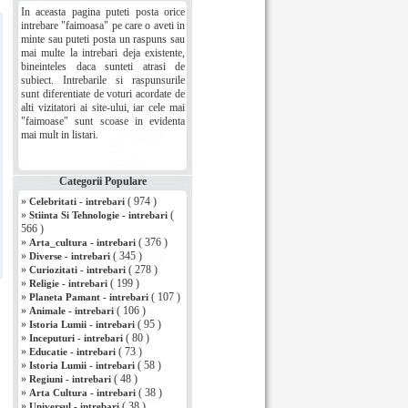
In aceasta pagina puteti posta orice
intrebare "faimoasa" pe care o aveti in
minte sau puteti posta un raspuns sau
mai multe la intrebari deja existente,
bineinteles daca sunteti atrasi de
subiect. Intrebarile si raspunsurile
sunt diferentiate de voturi acordate de
alti vizitatori ai site-ului, iar cele mai
"faimoase" sunt scoase in evidenta
mai mult in listari.
Categorii Populare
»
( 974 )
Celebritati - intrebari
»
(
Stiinta Si Tehnologie - intrebari
566 )
»
( 376 )
Arta_cultura - intrebari
»
( 345 )
Diverse - intrebari
»
( 278 )
Curiozitati - intrebari
»
( 199 )
Religie - intrebari
»
( 107 )
Planeta Pamant - intrebari
»
( 106 )
Animale - intrebari
»
( 95 )
Istoria Lumii - intrebari
»
( 80 )
Inceputuri - intrebari
»
( 73 )
Educatie - intrebari
»
( 58 )
Istoria Lumii - intrebari
»
( 48 )
Regiuni - intrebari
»
( 38 )
Arta Cultura - intrebari
»
( 38 )
Universul - intrebari