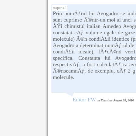
raspuns 1
Prin numÄƒrul lui Avogadro se indi
sunt cuprinse Ã®ntr-un mol al unei 
ÅŸi chimistul italian Amedeo Avog
constatat cÄƒ volume egale de gaze
molecule) Ã®n condiÅ£ii identice (p
Avogadro a determinat numÄƒrul de p
condiÅ£ii ideale), fÄƒcÃ¢nd ver
specifica. Constanta lui Avogad
respectivÄƒ, a fost calculatÄƒ ca a
Ã®nseamnÄƒ, de exemplu, cÄƒ 2 g d
molecule.
Editor FW
on Thursday, August 05, 2010