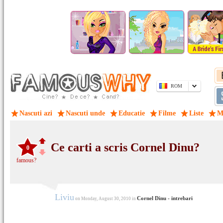
ROM
Nascuti azi
Nascuti unde
Educatie
Filme
Liste
M
Ce carti a scris Cornel Dinu?
0
famous?
Liviu
Cornel Dinu - intrebari
on Monday, August 30, 2010 in