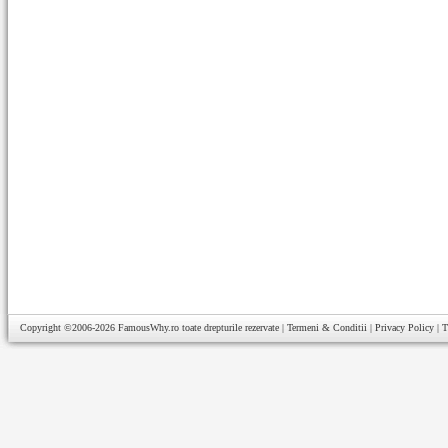
Copyright ©2006-2026
FamousWhy.ro
toate drepturile rezervate |
Termeni & Conditii
|
Privacy Policy
|
T