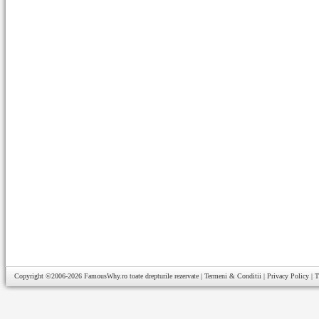
Copyright ©2006-2026
FamousWhy.ro
toate drepturile rezervate |
Termeni & Conditii
|
Privacy Policy
|
T