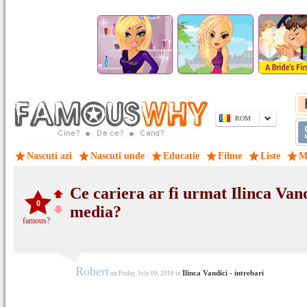
ROM
Nascuti azi
Nascuti unde
Educatie
Filme
Liste
M
Ce cariera ar fi urmat Ilinca Van
0
media?
famous?
Robert
Ilinca Vandici - intrebari
on Friday, July 09, 2010 in