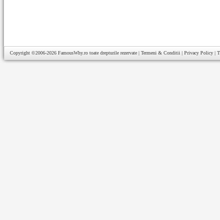
Copyright ©2006-2026
FamousWhy.ro
toate drepturile rezervate |
Termeni & Conditii
|
Privacy Policy
|
T