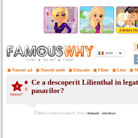
ROM
Nascuti azi
Nascuti unde
Educatie
Filme
Liste
M
Ce a descoperit Lilienthal in lega
0
pasarilor?
famous?
Dana
Animale - intrebari
on Sunday, November 07, 2010 in