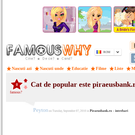
ROM
Nascuti azi
Nascuti unde
Educatie
Filme
Liste
M
Cat de popular este piraeusbank.
0
famous?
Peyton
Piraeusbank.ro - intrebari
on Tuesday, September 07, 2010 in