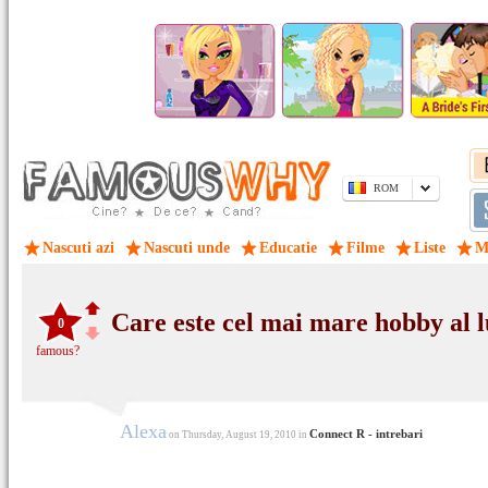
ROM
Nascuti azi
Nascuti unde
Educatie
Filme
Liste
M
Care este cel mai mare hobby al 
0
famous?
Alexa
Connect R - intrebari
on Thursday, August 19, 2010 in