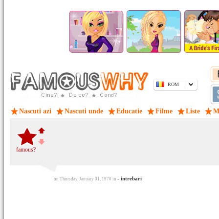
ROM
Nascuti azi
Nascuti unde
Educatie
Filme
Liste
M
famous?
- intrebari
on Thursday, January 01, 1970 in