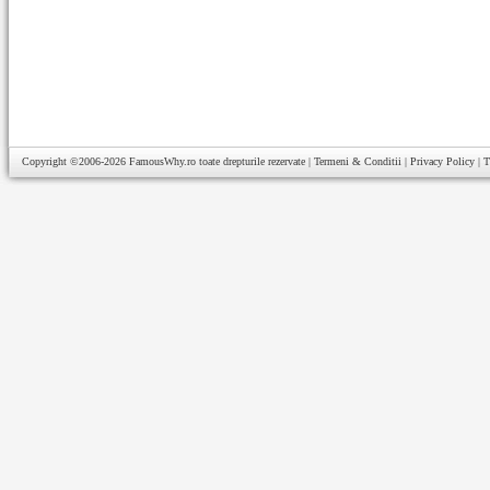
Copyright ©2006-2026
FamousWhy.ro
toate drepturile rezervate |
Termeni & Conditii
|
Privacy Policy
|
T