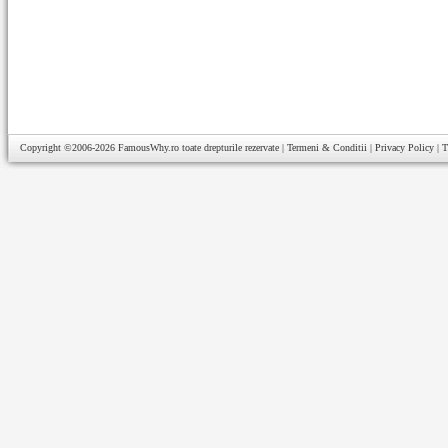
Copyright ©2006-2026
FamousWhy.ro
toate drepturile rezervate |
Termeni & Conditii
|
Privacy Policy
|
T