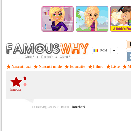
ROM
Nascuti azi
Nascuti unde
Educatie
Filme
Liste
M
famous?
- intrebari
on Thursday, January 01, 1970 in