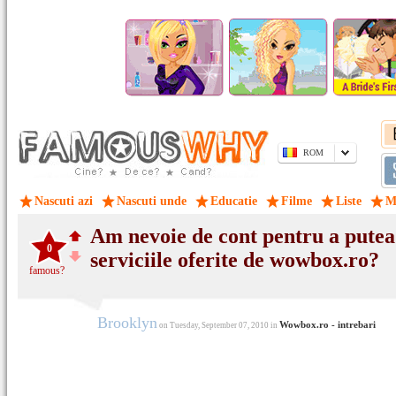
ROM
Nascuti azi
Nascuti unde
Educatie
Filme
Liste
M
Am nevoie de cont pentru a putea
0
serviciile oferite de wowbox.ro?
famous?
Brooklyn
Wowbox.ro - intrebari
on Tuesday, September 07, 2010 in