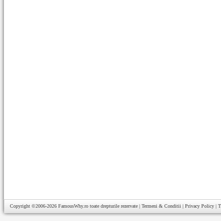
Copyright ©2006-2026
FamousWhy.ro
toate drepturile rezervate |
Termeni & Conditii
|
Privacy Policy
|
T