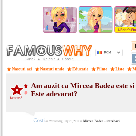
ROM
Nascuti azi
Nascuti unde
Educatie
Filme
Liste
M
Am auzit ca Mircea Badea este si
0
Este adevarat?
famous?
Costi
Mircea Badea - intrebari
on Wednesday, July 28, 2010 in